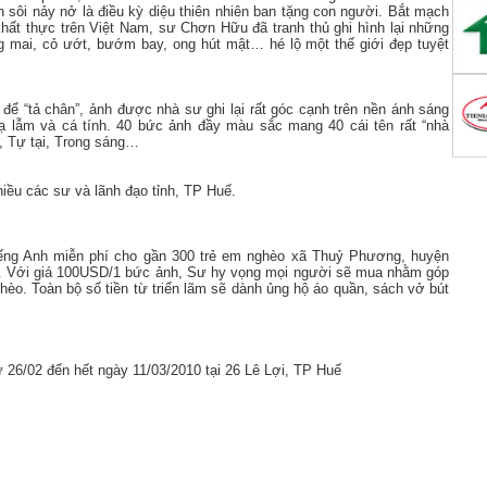
h sôi nảy nở là điều kỳ diệu thiên nhiên ban tặng con người. Bắt mạch
khất thực trên Việt Nam, sư Chơn Hữu đã tranh thủ ghi hình lại những
g mai, cỏ ướt, bướm bay, ong hút mật… hé lộ một thế giới đẹp tuyệt
ể “tả chân”, ảnh được nhà sư ghi lại rất góc cạnh trên nền ánh sáng
lạ lẫm và cá tính. 40 bức ảnh đầy màu sắc mang 40 cái tên rất “nhà
, Tự tại, Trong sáng…
iều các sư và lãnh đạo tỉnh, TP Huế.
ếng Anh miễn phí cho gần 300 trẻ em nghèo xã Thuỷ Phương, huyện
. Với giá 100USD/1 bức ảnh, Sư hy vọng mọi người sẽ mua nhằm góp
èo. Toàn bộ số tiền từ triển lãm sẽ dành ủng hộ áo quần, sách vở bút
ừ 26/02 đến hết ngày 11/03/2010 tại 26 Lê Lợi, TP Huế