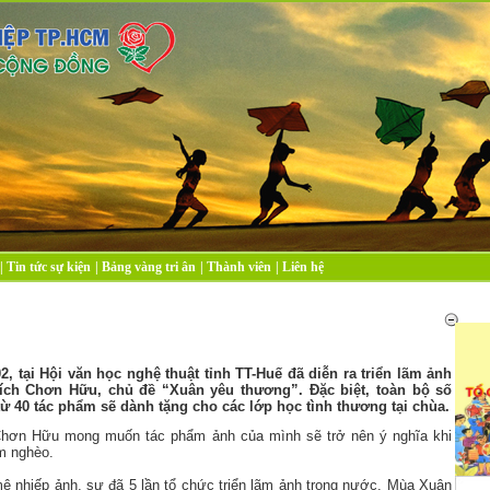
|
Tin tức sự kiện
|
Bảng vàng tri ân
|
Thành viên
|
Liên hệ
2, tại Hội văn học nghệ thuật tỉnh TT-Huế đã diễn ra triển lãm ảnh
ích Chơn Hữu, chủ đề “Xuân yêu thương”. Đặc biệt, toàn bộ số
từ 40 tác phẩm sẽ dành tặng cho các lớp học tình thương tại chùa.
hơn Hữu mong muốn tác phẩm ảnh của mình sẽ trở nên ý nghĩa khi
m nghèo.
 nhiếp ảnh, sư đã 5 lần tổ chức triển lãm ảnh trong nước. Mùa Xuân