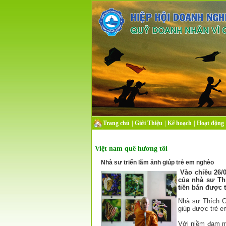
Trang chủ
|
Giới Thiệu
|
Kế hoạch
|
Hoạt động
Việt nam quê hương tôi
Nhà sư triển lãm ảnh giúp trẻ em nghèo
Vào chiều 26/0
của nhà sư Th
tiền bán được 
Nhà sư Thích C
giúp được trẻ e
Với niềm đam mê