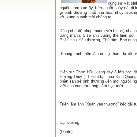
cùng sự vật sin
nguồn cảm xúc ấy, trên chuỗi ngày dài đi 
gì bình thường nhất như hoa, nhuỵ, sươn
vời xung quanh mỗi chúng ta.
Dùng chế độ chụp macro với tốc độ nhanh đ
trắng mạnh. Size ảnh vuông thể hiện sự 
Phật” như Yêu thương, Chú tâm, Bao dung
Phòng tranh triển lãm có sự tham dự rất nh
Hiện sư Chơn Hữu đang dạy 8 lớp học ti
Hương Thuỷ (TT-Huế) tại chùa Định Quang
phần san sẻ tình thương đến mọi người ngh
viết cho các em trong năm học mới.
Triển lãm ảnh “Xuân yêu thương” kéo dài t
Đại Dương
(Dantri)