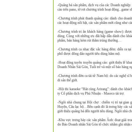
-Quảng bá sản phẩm, dịch vụ của các Doanh nghiệp: t
cáo trên pano, tờ rơi chương trình hoạt động...game s
-Chương trình phát thanh quảng cáo: dành cho doanh 
các hoạt động nổi bật, các sản phẩm mới cũng như các
-Chương trình tri ân khách hàng (game show): được 
dùng. Cùng với những ưu đãi hấp dẫn dành cho khách
phẩm, bán hàng kèm rút thăm trúng thưởng…
-Chương trình ca nhạc đặc sắc hàng đêm: diễn ra tại 
phố được đông đảo người tiêu dùng hâm mộ.
-Hoạt động tuyên truyền quảng cáo: giới thiệu lể k
Doanh Nhân Sài Gòn, Tuổi trẻ và một số báo hàng n
-Chương trình đờn ca tài tử Nam bộ: do các nghệ s
di sản thế giới.
-Hội thi karaoke “Hát cùng Arirang”: dành cho khác
ty Cổ phần dịch vụ Phú Nhuận - Maseco tài trợ.
-Ngôi nhà chung tại Hội chợ : chiếm vị trí tại gia
Huyện, Câu lạc bộ…Bên cạnh đó là trưng bày các s
giới thiệu quảng bá đến người tiêu dùng. Ngôi nhà ch
-Khu vực trưng bày các sản phẩm Ảnh: đoạt giải tr
do Báo Doanh nhân Sài Gòn tổ chức nhằm ghi nhận 