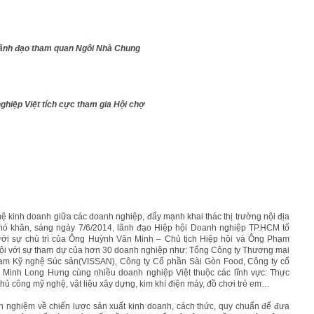
ãnh đạo tham quan Ngôi Nhà Chung
ghiệp Việt tích cực tham gia Hội chợ
ệ kinh doanh giữa các doanh nghiệp, đẩy mạnh khai thác thị trường nội địa
khó khăn, sáng ngày 7/6/2014, lãnh đạo Hiệp hội Doanh nghiệp TP.HCM tổ
 dưới sự chủ trì của Ông Huỳnh Văn Minh – Chủ tịch Hiệp hội và Ông Phạm
hội với sự tham dự của hơn 30 doanh nghiệp như: Tổng Công ty Thương mại
m Kỹ nghệ Súc sản(VISSAN), Công ty Cổ phần Sài Gòn Food, Công ty cổ
Minh Long Hưng cùng nhiều doanh nghiệp Việt thuộc các lĩnh vực: Thực
thủ công mỹ nghệ, vật liệu xây dựng, kim khí điện máy, đồ chơi trẻ em…
nh nghiệm về chiến lược sản xuất kinh doanh, cách thức, quy chuẩn để đưa