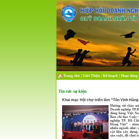
Trang chủ
|
Giới Thiệu
|
Kế hoạch
|
Hoạt động
Tin tức sự kiện
Khai mạc Hội chợ triển lãm “Tôn Vinh Hàng
Hướng tới chào mừ
Doanh nghiệp TP.H
dùng hàng Việt Na
Ban chỉ đạo Cuộc
nghiệp TP. Hồ Ch
Hàng Việt” – năm 
nhiều ngành như: 
vật liệu xây dựng
sản xuất, đồ chơi 