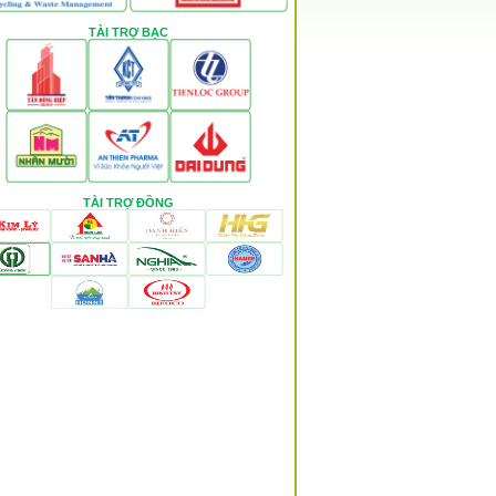
TÀI TRỢ BẠC
TÀI TRỢ ĐỒNG