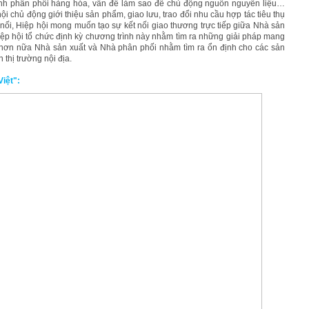
kênh phân phối hàng hóa, vấn đề làm sao để chủ động nguồn nguyên liệu…
i chủ động giới thiệu sản phẩm, giao lưu, trao đổi nhu cầu hợp tác tiêu thụ
 nối, Hiệp hội mong muốn tạo sự kết nối giao thương trực tiếp giữa Nhà sản
Hiệp hội tổ chức định kỳ chương trình này nhằm tìm ra những giải pháp mang
kết hơn nữa Nhà sản xuất và Nhà phân phối nhằm tìm ra ổn định cho các sản
thị trường nội địa.
Việt":