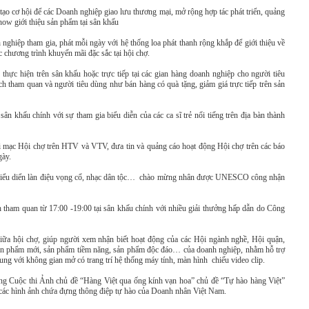
ạo cơ hội để các Doanh nghiệp giao lưu thương mại, mở rộng hợp tác phát triển, quảng
how giới thiệu sản phẩm tại sân khấu
nghiệp tham gia, phát mỗi ngày với hệ thống loa phát thanh rộng khắp để giới thiệu về
 chương trình khuyến mãi đặc sắc tại hội chợ.
thực hiện trên sân khấu hoặc trực tiếp tại các gian hàng doanh nghiệp cho người tiêu
 tham quan và người tiêu dùng như bán hàng có quà tặng, giảm giá trực tiếp trên sản
sân khấu chính với sự tham gia biểu diễn của các ca sĩ trẻ nổi tiếng trên địa bàn thành
hai mạc Hội chợ trên HTV và VTV, đưa tin và quảng cáo hoạt động Hội chợ trên các báo
gày.
ĩ biểu diển làn điệu vọng cổ, nhạc dân tộc… chào mừng nhân được UNESCO công nhận
h tham quan từ 17:00 -19:00 tại sân khấu chính với nhiều giải thưởng hấp dẫn do Công
n giữa hội chợ, giúp người xem nhận biết hoạt động của các Hội ngành nghề, Hội quận,
ản phẩm mới, sản phẩm tiềm năng, sản phẩm độc đáo… của doanh nghiệp, nhằm hỗ trợ
ung với không gian mở có trang trí hệ thống máy tính, màn hình chiếu video clip.
ong Cuộc thi Ảnh chủ đề “Hàng Việt qua ống kính vạn hoa” chủ đề “Tự hào hàng Việt”
các hình ảnh chứa đựng thông điệp tự hào của Doanh nhân Việt Nam.