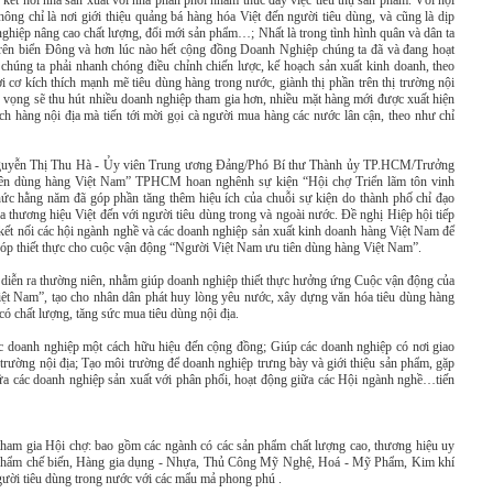
ết nối nhà sản xuất với nhà phân phối nhằm thúc đẩy việc tiêu thụ sản phẩm. Với nội
ng chỉ là nơi giới thiệu quảng bá hàng hóa Việt đến người tiêu dùng, và cũng là dịp
 nghiệp nâng cao chất lượng, đổi mới sản phẩm…; Nhất là trong tình hình quân và dân ta
trên biển Đông và hơn lúc nào hết cộng đồng Doanh Nghiệp chúng ta đã và đang hoạt
húng ta phải nhanh chóng điều chỉnh chiến lược, kế hoạch sản xuất kinh doanh, theo
i cơ kích thích mạnh mẽ tiêu dùng hàng trong nước, giành thị phần trên thị trường nội
 vọng sẽ thu hút nhiều doanh nghiệp tham gia hơn, nhiều mặt hàng mới được xuất hiện
ch hàng nội địa mà tiến tới mời gọi cà người mua hàng các nước lân cận, theo như chỉ
 Nguyễn Thị Thu Hà - Ủy viên Trung ương Đảng/Phó Bí thư Thành ủy TP.HCM/Trưởng
iên dùng hàng Việt Nam” TPHCM hoan nghênh sự kiện “Hội chợ Triển lãm tôn vinh
c hằng năm đã góp phần tăng thêm hiệu ích của chuỗi sự kiện do thành phố chỉ đạo
 thương hiệu Việt đến với người tiêu dùng trong và ngoài nước. Đề nghị Hiệp hội tiếp
c kết nối các hội ngành nghề và các doanh nghiệp sản xuất kinh doanh hàng Việt Nam để
 góp thiết thực cho cuộc vận động “Người Việt Nam ưu tiên dùng hàng Việt Nam”.
g diễn ra thường niên, nhằm giúp doanh nghiệp thiết thực hưởng ứng Cuộc vận động của
ệt Nam”, tạo cho nhân dân phát huy lòng yêu nước, xây dựng văn hóa tiêu dùng hàng
ó chất lượng, tăng sức mua tiêu dùng nội địa.
ác doanh nghiệp một cách hữu hiệu đến cộng đồng; Giúp các doanh nghiệp có nơi giao
hị trường nội địa; Tạo môi trường để doanh nghiệp trưng bày và giới thiệu sản phẩm, gặp
iữa các doanh nghiệp sản xuất với phân phối, hoạt động giữa các Hội ngành nghề…tiến
ham gia Hội chợ: bao gồm các ngành có các sản phẩm chất lượng cao, thương hiệu uy
c phẩm chế biến, Hàng gia dụng - Nhựa, Thủ Công Mỹ Nghệ, Hoá - Mỹ Phẩm, Kim khí
ười tiêu dùng trong nước với các mẩu mả phong phú .