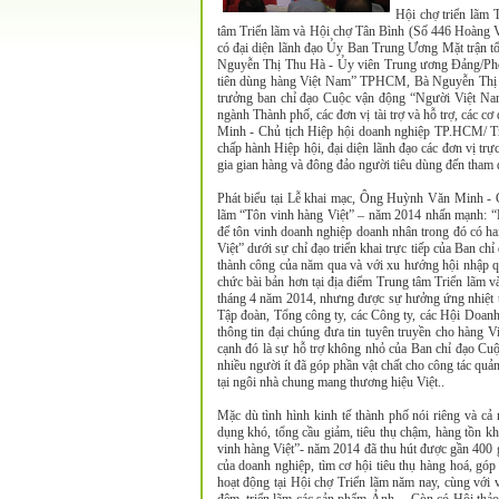
Hội chợ triển lãm 
tâm Triển lãm và Hội chợ Tân Bình (Số 446 Hoàng V
có đại diện lãnh đạo Ủy Ban Trung Ương Mặt trận t
Nguyễn Thị Thu Hà - Ủy viên Trung ương Đảng/Ph
tiên dùng hàng Việt Nam” TPHCM, Bà Nguyễn Thị
trưởng ban chỉ đạo Cuộc vận động “Người Việt N
ngành Thành phố, các đơn vị tài trợ và hỗ trợ, cá
Minh - Chủ tịch Hiệp hội doanh nghiệp TP.HCM/ Tr
chấp hành Hiệp hội, đại diện lãnh đạo các đơn vị tr
gia gian hàng và đông đảo người tiêu dùng đến tham
Phát biểu tại Lễ khai mạc, Ông Huỳnh Văn Minh - 
lãm “Tôn vinh hàng Việt” – năm 2014 nhấn mạnh: 
để tôn vinh doanh nghiệp doanh nhân trong đó có h
Việt” dưới sự chỉ đạo triển khai trực tiếp của Ban
thành công của năm qua và với xu hướng hội nhập qu
chức bài bản hơn tại địa điểm Trung tâm Triển lãm 
tháng 4 năm 2014, nhưng được sự hưởng ứng nhiệt tì
Tập đoàn, Tổng công ty, các Công ty, các Hội Doanh
thông tin đại chúng đưa tin tuyên truyền cho hàng 
cạnh đó là sự hỗ trợ không nhỏ của Ban chỉ đạo Cu
nhiều người ít đã góp phần vật chất cho công tác qu
tại ngôi nhà chung mang thương hiệu Việt..
Mặc dù tình hình kinh tế thành phố nói riêng và cả 
dụng khó, tổng cầu giảm, tiêu thụ chậm, hàng tồn 
vinh hàng Việt”- năm 2014 đã thu hút được gần 400 
của doanh nghiệp, tìm cơ hội tiêu thụ hàng hoá, góp 
hoạt động tại Hội chợ Triển lãm năm nay, cùng với