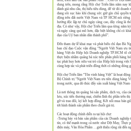
đêm, triển lãm các sản phẩm Ảnh …Còn có Hội thảo k
dung trên, mong rằng Hội chợ Triển lãm năm nay khô
đánh giá nhu cầu, thị hiếu tiêu dùng, để từ đó doanh
đang sôi sục hào khí chung sức giữ gìn chủ quyền 
động trên đất nước Việt Nam và TP HCM nói riêng c
hướng độc lập tự chủ ngày càng cao, đây cũng là thờ
địa. Có như vậy, Hội chợ Triển lãm qua từng năm kỳ
và ngày càng qui mô hơn, đặc biệt không chỉ có khá
đạo của Uỷ ban nhân dân thành phố”.
Đến tham dự lễ khai mạc và phát biểu chỉ đạo Bà
ban chỉ đạo Cuộc vận động “Người Việt Nam ưu t
hàng Việt do Hiệp hội Doanh nghiệp TP.HCM tổ chứ
thực hiện nhằm quảng bá xúc tiến phân phối hàng hóa
tục phát huy hơn nữa vai trò của Hiệp hội trong việ
cùng hợp tác và phát triển đồng thời có những đóng
Hội chợ Triển lãm “Tôn vinh hàng Việt” là hoạt độn
Bộ Chính trị “Người Việt Nam ưu tiên dùng hàng Vi
trong nước, qua đó thúc đẩy sản xuất hàng Việt Nam c
Là nơi thông tin quảng bá sản phẩm, dịch vụ, của c
lưu, xúc tiến thương mại, chiếm lĩnh thị phần trên t
gỡ và trao đổi, ký kết hợp đồng; Kết nối mua bán g
tới hình thành sản phẩm theo chuỗi giá trị.
Các hoạt động chính diễn ra tại hội chợ:
-Trưng bày và bán sản phẩm của các Doanh nghiệp t
tín, có thế mạnh trong cả nước như Dệt May, Thự
điện máy, Văn Hóa Phẩm …giới thiệu rộng rãi đến ng