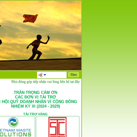
Mọi đóng góp tiếp nhận vui lòng liên hệ tại đây
TRÂN TRỌNG CẢM ƠN
CÁC ĐƠN VỊ TÀI TRỢ
I HỘI QUỸ DOANH NHÂN VÌ CỘNG ĐỒNG
NHIỆM KỲ III (2024 - 2029)
TÀI TRỢ VÀNG