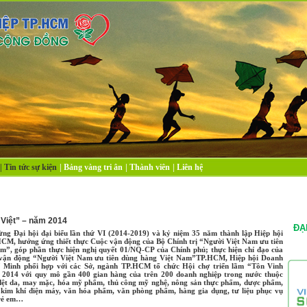
|
Tin tức sự kiện
|
Bảng vàng tri ân
|
Thành viên
|
Liên hệ
 Việt” – năm 2014
ĐẠ
ng Đại hội đại biểu lần thứ VI (2014-2019) và kỷ niệm 35 năm thành lập Hiệp hội
CM, hưởng ứng thiết thực Cuộc vận động của Bộ Chính trị “Người Việt Nam ưu tiên
m”, góp phần thực hiện nghị quyết 01/NQ-CP của Chính phủ; thực hiện chỉ đạo của
 vận động “Người Việt Nam ưu tiên dùng hàng Việt Nam”TP.HCM, Hiệp hội Doanh
í Minh phối hợp với các Sở, ngành TP.HCM tổ chức Hội chợ triển lãm “Tôn Vinh
2014 với quy mô gần 400 gian hàng của trên 200 doanh nghiệp trong nước thuộc
dệt da, may mặc, hóa mỹ phẩm, thủ công mỹ nghệ, nông sản thực phẩm, dược phẩm,
, kim khí điện máy, văn hóa phẩm, văn phòng phẩm, hàng gia dụng, tư liệu phục vụ
trẻ em…