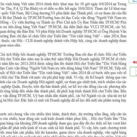
Tôn vinh hàng Việt năm 2014 chính thức khai mạc lúc 18 giờ ngày 6/6/2014 tại Trung
ăn Thụ, P.4, Q.Tân Bình) và sẽ diễn ra đến hết ngày 10/6/2014. Tham dự Lễ khai mạc
ổ quốc Việt Nam, Bộ Công thương;Về phía lãnh đạo Thành phố, có sự tham dự của Bà
ó Bí thư Thành ủy TP.HCM/Trưởng ban chỉ đạo Cuộc vận động “Người Việt Nam ưu
 Hồng - Ủy viên thường vụ Thành ủy /Phó Chủ tịch Ủy Ban Nhân dân TP.HCM/ Phó
am ưu tiên dùng hàng Việt Nam” TP.HCM, đại diện lãnh đạo VCCI TP.HCM, các Sở,
c cơ quan thông tấn Báo Đài. Về phía Hiệp hội Doanh nghiệp TP.HCM có Ông Huỳnh Văn
ưởng Ban chỉ đạo tổ chức Hội chợ Triển lãm “Tôn vinh hàng Việt” – năm 2014, Ban
ực thuộc, các Hội - CLB doanh nghiệp thành viên Hiệp hội, cùng các doanh nghiệp tham
 quan mua sắm.
Chủ tịch Hiệp hội doanh nghiệp TP.HCM/ Trưởng Ban chỉ đạo tổ chức Hội chợ Triển
“Hội chợ Triển lãm năm nay là năm thứ năm Hiệp Hội Doanh nghiệp TP.HCM tổ chức
ai năm liên tục 2013-2014 được nâng tầm lên thành Hội chợ Triển lãm “Tôn Vinh Hàng
 chỉ đạo Cuộc vận động “Người Việt Nam ưu tiên dùng hàng Việt Nam” TP.HCM; Tiếp nối
ốc tế Hội chợ Triển lãm “Tôn vinh hàng Việt”- năm 2014 đã có bước tiến qua viêc tổ
và Hội chợ Tân Bình với mức chi phí phù hợp nhất. Vì vậy, dù Kế hoạch thông qua vào
nh của các Doanh nghiệp Hội ngành nghề, sự tham gia nhiệt tình, trách nhiệm của các
 nghiệp Quận, Huyện, trên địa bàn thành phố, sự hỗ trợ vận động của các phương tiện
Việt rộng khắp đến nhân dân thành phố, đã phối hợp hình thành Hội chợ Triển lãm. Bên
ộc vận động TP.HCM, Uỷ ban nhân dân thành phố, các Sở Ngành và các nhà tài trợ kẻ
ảng bá Hội chợ. Đặc biệt có một vài Doanh nghiệp đã nỗ lực đổi mới sản phẩm trưng bày
nước nói chung vẫn còn nhiều khó khăn, thách thức, thị trường trầm lắng, tiếp cận tín
kho còn nhiều, họat động sản xuất kinh doanh chậm phục hồi,…Hội chợ Triển lãm “Tôn
gian hàng của khoảng 200 doanh nghiệp tham gia; qua đây đã cho thấy nỗ lực vượt khó
phần để phát triển kinh tế và an sinh xã hội thành phố. Vì vậy, bên cạnh chương trình
 việc mua bán sản phẩm, hội thi karaoke, game show của doanh nghiệp, văn nghệ hàng