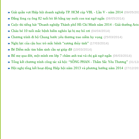
Giải quần vợt Hiệp hội doanh nghiệp TP. HCM cúp VBL - Lần V - năm 2014
(
09/05/20
Đắng lòng cụ ông 82 tuổi bò lết bằng tay nuôi con trai ngớ ngẩn
(
08/05/2014
)
Cuộc thi tiếng hát “Doanh nghiệp Thành phố Hồ Chí Minh năm 2014 - Giải thưởng Arir
Cháu bé 10 tuổi mắc bệnh hiểm nghèo lại bị mẹ bỏ rơi
(
04/04/2014
)
Chương trình đi bộ Chung bước yêu thương trao niềm hy vọng
(
25/03/2014
)
Nghị lực của cậu học trò mắc bệnh “xương thủy tinh”
(
17/03/2014
)
Bé Diễm mắc tim bẩm sinh cần sự giúp đỡ
(
10/03/2014
)
Bố mẹ qua đời, một mình em lớp 7 chăm anh trai và chị gái ngớ ngẩn
(
06/03/2014
)
Tổng kết chương trình công tác xã hội: “SÔNG PHAN - Thắm Sắc Yêu Thương”
(
31/12
Hội nghị tổng kết hoạt động Hiệp hội năm 2013 và phương hướng năm 2014
(
27/12/20