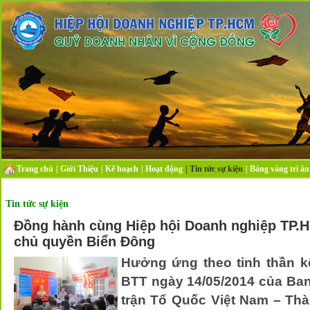
Trang chủ
|
Giới Thiệu
|
Kế hoạch
|
Hoạt động
|
Tin tức sự kiện
|
Bảng vàng tri ân
Tin tức sự kiện
Đồng hành cùng Hiệp hội Doanh nghiệp TP.
chủ quyền Biển Đông
Hưởng ứng theo tinh thần 
BTT ngày 14/05/2014 của Ba
trận Tổ Quốc Việt Nam – Th