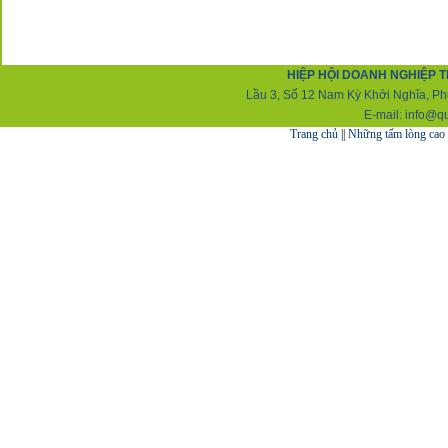
HIỆP HỘI DOANH NGHIỆP T
Lầu 3, Số 12 Nam Kỳ Khởi Nghĩa, Ph
E-mail:
info@q
Trang chủ
||
Những tấm lòng cao 