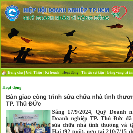
Trang chủ
|
Giới Thiệu
|
Kế hoạch
|
Hoạt động
|
Tin tức sự kiện
|
Bảng vàng tri ân
Hoạt động
Bàn giao công trình sửa chữa nhà tình thươ
TP. Thủ ĐỨc
Sáng 17/9/2024, Quỹ Doanh 
Doanh nghiệp TP. Thủ Đức đã 
sửa chữa nhà tình thương và 
Hai (92 tuổi), ngụ tại 210/7/15