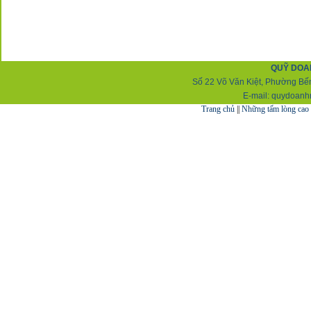
QUỸ DOA
Số 22 Võ Văn Kiệt, Phường Bến
E-mail:
q
uydoanh
Trang chủ
||
Những tấm lòng cao 