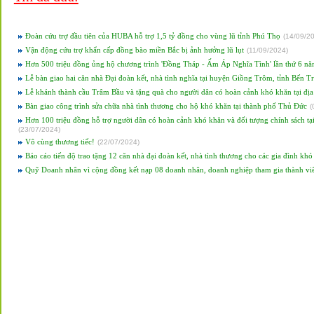
Đoàn cứu trợ đầu tiên của HUBA hỗ trợ 1,5 tỷ đồng cho vùng lũ tỉnh Phú Thọ
(
14/09/2
Vận động cứu trợ khẩn cấp đồng bào miền Bắc bị ảnh hưởng lũ lụt
(
11/09/2024
)
Hơn 500 triệu đồng ủng hộ chương trình 'Đồng Tháp - Ấm Áp Nghĩa Tình' lần thứ 6 n
Lễ bàn giao hai căn nhà Đại đoàn kết, nhà tình nghĩa tại huyện Giồng Trôm, tỉnh Bến T
Lễ khánh thành cầu Trâm Bầu và tặng quà cho người dân có hoàn cảnh khó khăn tại đị
Bàn giao công trình sửa chữa nhà tình thương cho hộ khó khăn tại thành phố Thủ Đức
(
Hơn 100 triệu đồng hỗ trợ người dân có hoàn cảnh khó khăn và đối tượng chính sách tạ
(
23/07/2024
)
Vô cùng thương tiếc!
(
22/07/2024
)
Báo cáo tiến độ trao tặng 12 căn nhà đại đoàn kết, nhà tình thương cho các gia đình kh
Quỹ Doanh nhân vì cộng đồng kết nạp 08 doanh nhân, doanh nghiệp tham gia thành vi